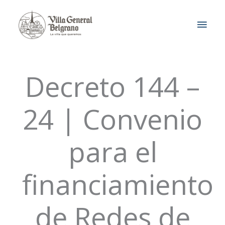
Ir
MEN
al
contenido
PRIN
Decreto 144 –
24 | Convenio
para el
financiamiento
de Redes de