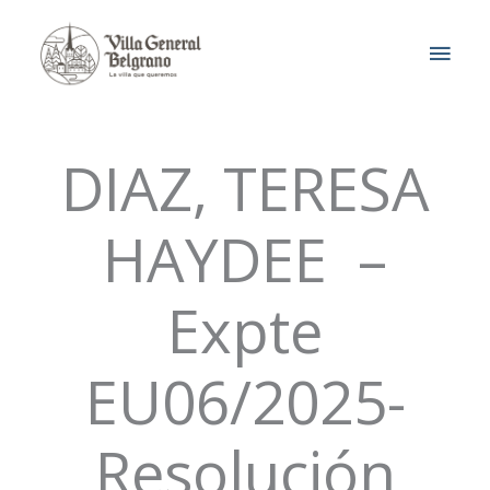
Ir
MEN
al
contenido
PRIN
DIAZ, TERESA
HAYDEE –
Expte
EU06/2025-
Resolución