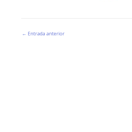
←
Entrada anterior
Estamos haciendo juntos «La Villa que Queremos»
Facebook-
Instagram
Youtube
f