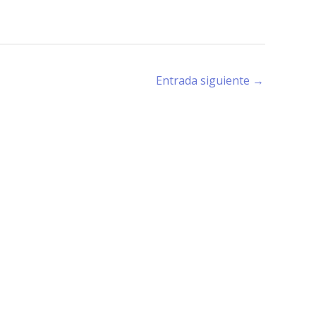
Entrada siguiente
→
rano (X5194) - Córdoba -