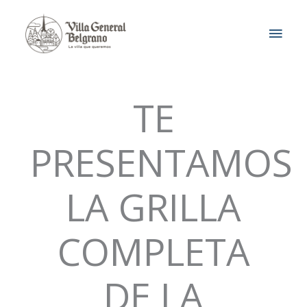
Ir
MEN
al
contenido
PRIN
TE
PRESENTAMOS
LA GRILLA
COMPLETA
DE LA