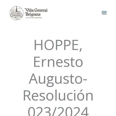
Ir
MEN
al
contenido
PRIN
HOPPE,
Ernesto
Augusto-
Resolución
023/2024