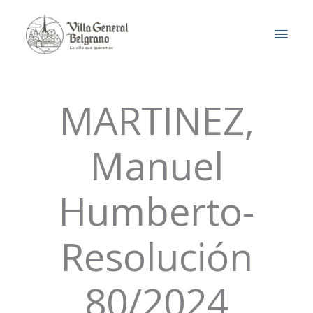
Ir
MEN
al
contenido
PRIN
MARTINEZ,
Manuel
Humberto-
Resolución
80/2024