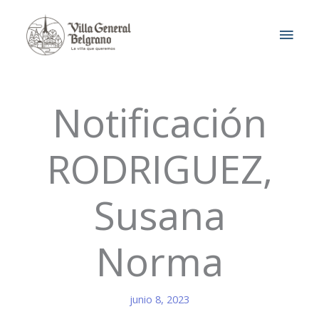
Ir
MEN
al
contenido
PRIN
Notificación
RODRIGUEZ,
Susana
Norma
junio 8, 2023