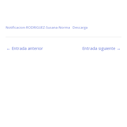
Notificacion-RODRIGUEZ-Susana-Norma
Descarga
←
Entrada anterior
Entrada siguiente
→
Estamos haciendo juntos «La Villa que Queremos»
Facebook-
Instagram
Youtube