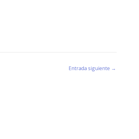
Entrada siguiente
→
rano (X5194) - Córdoba -