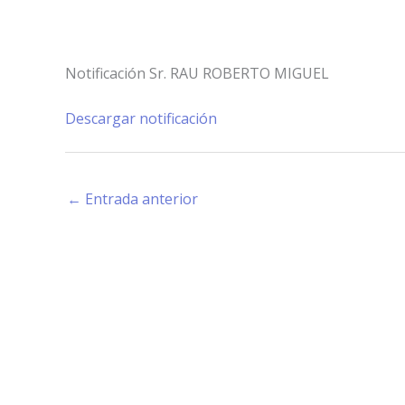
Notificación Sr. RAU ROBERTO MIGUEL
Descargar notificación
←
Entrada anterior
Estamos haciendo juntos «La Villa que Queremos»