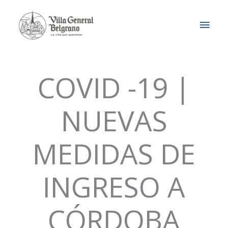
Ir
MEN
al
contenido
PRIN
COVID -19 |
NUEVAS
MEDIDAS DE
INGRESO A
CÓRDOBA