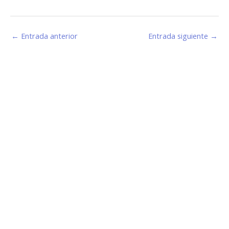
←
Entrada anterior
Entrada siguiente
→
Estamos haciendo juntos «La Villa que Queremos»
Facebook-
Instagram
Youtube
f
Información de Contacto
San Martín 43, Villa General Belgrano (X5194) - Córdoba -