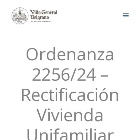
Ir
MEN
al
contenido
PRIN
Ordenanza
2256/24 –
Rectificación
Vivienda
Unifamiliar