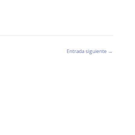
Entrada siguiente
→
rano (X5194) - Córdoba -