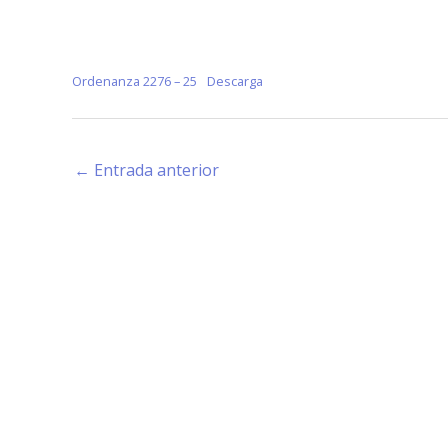
Ordenanza 2276 – 25
Descarga
←
Entrada anterior
Estamos haciendo juntos «La Villa que Queremos»
Facebook-
Instagram
Youtube