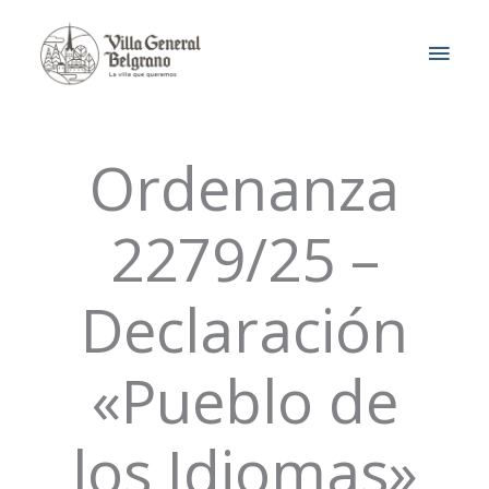
Ir
MEN
al
contenido
PRIN
Ordenanza
2279/25 –
Declaración
«Pueblo de
los Idiomas»