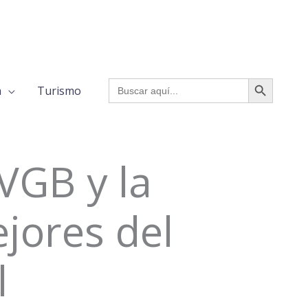
BOTÓN DE BÚSQUED
Buscar:
a
Turismo
VGB y la
jores del
l