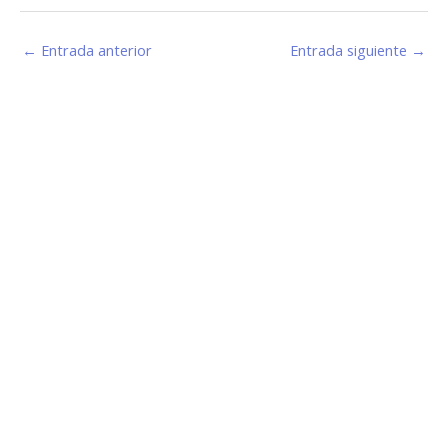
←
Entrada anterior
Entrada siguiente
→
Estamos haciendo juntos «La Villa que Queremos»
Facebook-
Instagram
Youtube
f
Información de Contacto
San Martín 43, Villa General Belgrano (X5194) - Córdoba -