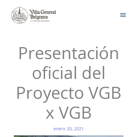
Ir
MEN
al
contenido
PRIN
Presentación
oficial del
Proyecto VGB
x VGB
enero 20, 2021