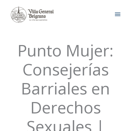
Ir
MEN
al
contenido
PRIN
Punto Mujer:
Consejerías
Barriales en
Derechos
Sexuales |