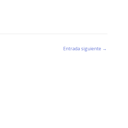
Entrada siguiente
→
rano (X5194) - Córdoba -