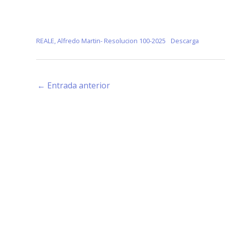
REALE, Alfredo Martin- Resolucion 100-2025
Descarga
←
Entrada anterior
Estamos haciendo juntos «La Villa que Queremos»
Facebook-
Instagram
Youtube