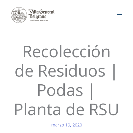
Ir
MEN
al
contenido
PRIN
Recolección
de Residuos |
Podas |
Planta de RSU
marzo 19, 2020