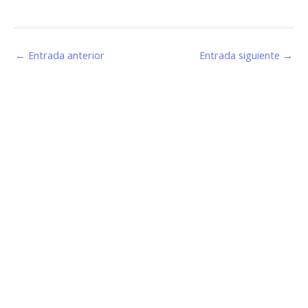
←
Entrada anterior
Entrada siguiente
→
Estamos haciendo juntos «La Villa que Queremos»
Facebook-
Instagram
Youtube
f
Información de Contacto