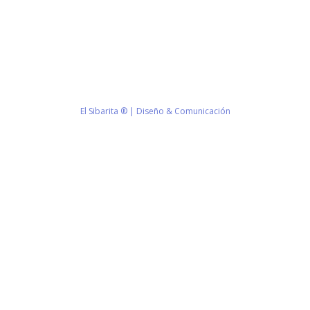
San Martín 43, Villa General Belgrano (X5194) - Córdoba -
Argentina
municipio@vgb.gov.ar
+54 3546 46-1333
1420/1216
El Sibarita ® | Diseño & Comunicación