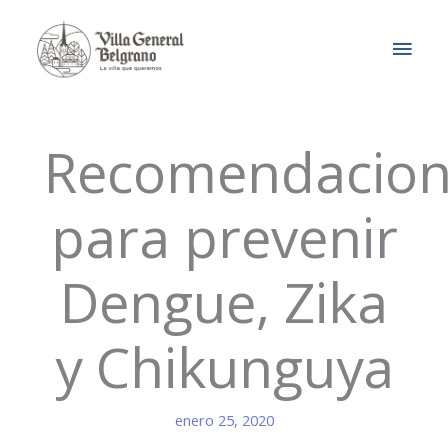
Ir
MEN
al
contenido
PRIN
Recomendacion
para prevenir
Dengue, Zika
y Chikunguya
enero 25, 2020