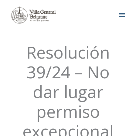
Ir
MEN
al
contenido
PRIN
Resolución
39/24 – No
dar lugar
permiso
excepcional