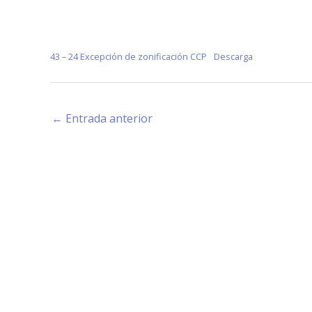
43 – 24 Excepción de zonificación CCP
Descarga
←
Entrada anterior
Estamos haciendo juntos «La Villa que Queremos»
Facebook-
Instagram
Youtube