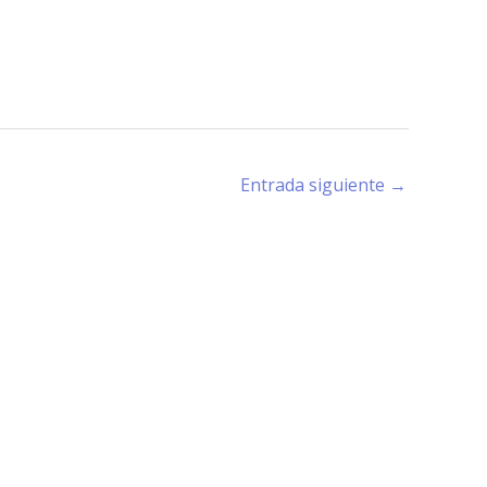
Entrada siguiente
→
rano (X5194) - Córdoba -