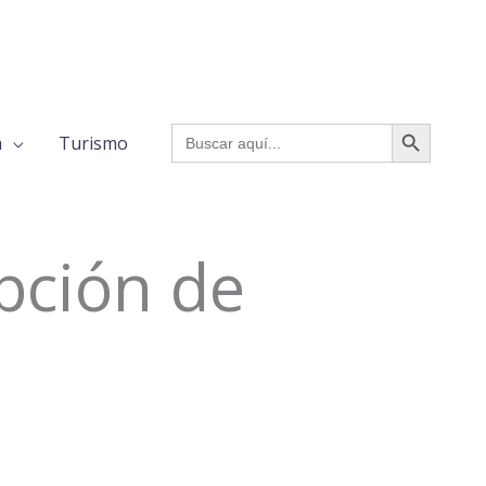
BOTÓN DE BÚSQUED
Buscar:
a
Turismo
pción de
P