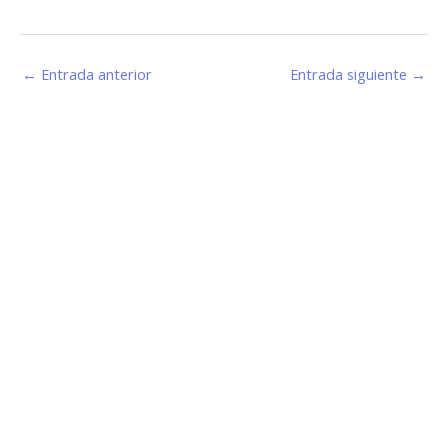
←
Entrada anterior
Entrada siguiente
→
Estamos haciendo juntos «La Villa que Queremos»
Facebook-
Instagram
Youtube
f
Información de Contacto