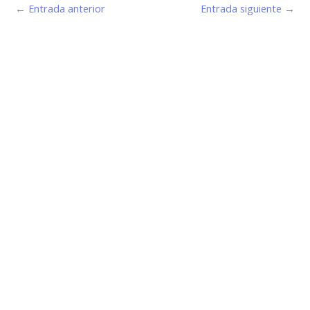
←
Entrada anterior
Entrada siguiente
→
Estamos haciendo juntos «La Villa que Queremos»
Facebook-
Instagram
Youtube
f
Información de Contacto
San Martín 43, Villa General Belgrano (X5194) - Córdoba -
Argentina
municipio@vgb.gov.ar