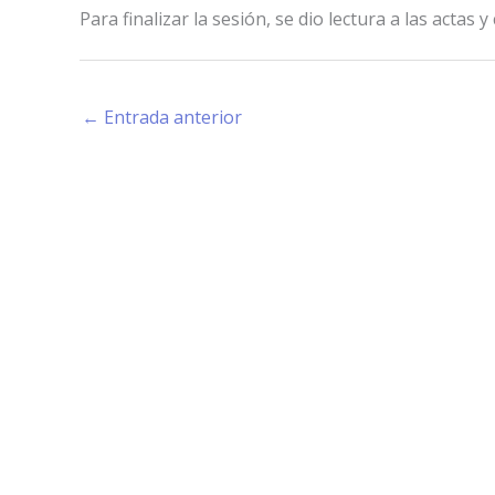
Para finalizar la sesión, se dio lectura a las actas y
←
Entrada anterior
Estamos haciendo juntos «La Villa que Queremos»
Facebook-
Instagram
Youtube
f