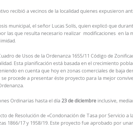
lativo recibió a vecinos de la localidad quienes expusieron an
sis municipal, el señor Lucas Solís, quien explicó que duran
r las que resulta necesario realizar modificaciones en la 
imidad.
 Cuadro de Usos de la Ordenanza 1655/11 Código de Zonificaci
ocalidad. Esta planificación está basada en el crecimiento pob
 teniendo en cuenta que hoy en zonas comerciales de baja de
se procede a presentar éste proyecto para la mejor convivenc
 Ordenanza.
ones Ordinarias hasta el día
23 de diciembre
inclusive, medi
ecto de Resolución de «Condonación de Tasa por Servicio a l
nzas 1866/17 y 1958/19. Este proyecto fue aprobado por una