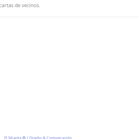
 cartas de vecinos.
Información de Contacto
San Martín 43, Villa General Belg
Argentina
municipio@vgb.gov.ar
+54 3546 46-1333
1420/1216
El Sibarita ® | Diseño & Comunicación