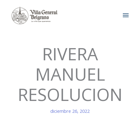
Ir
MEN
al
contenido
PRIN
RIVERA
MANUEL
RESOLUCION
diciembre 26, 2022