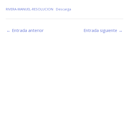
RIVERA-MANUEL-RESOLUCION
Descarga
←
Entrada anterior
Entrada siguiente
→
Estamos haciendo juntos «La Villa que Queremos»
Facebook-
Instagram
Youtube
f
Información de Contacto