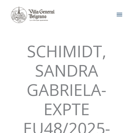
Ir
MEN
al
contenido
PRIN
SCHIMIDT,
SANDRA
GABRIELA-
EXPTE
EU48/2025-