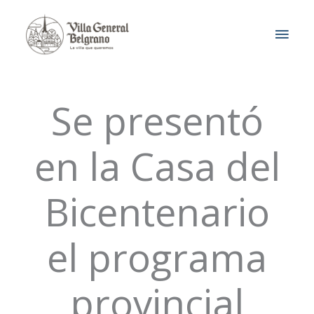
Ir
MEN
al
contenido
PRIN
Se presentó
en la Casa del
Bicentenario
el programa
provincial