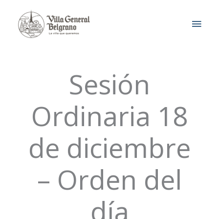
Ir
MEN
al
contenido
PRIN
Sesión
Ordinaria 18
de diciembre
– Orden del
día