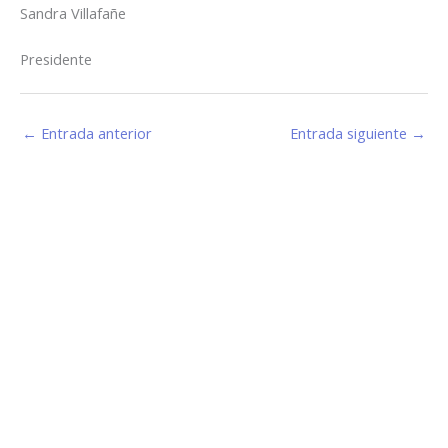
Sandra Villafañe
Presidente
←
Entrada anterior
Entrada siguiente
→
Estamos haciendo juntos «La Villa que Queremos»
Facebook-
Instagram
Youtube
f