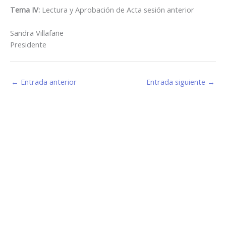
Tema IV:
Lectura y Aprobación de Acta sesión anterior
Sandra Villafañe
Presidente
←
Entrada anterior
Entrada siguiente
→
Estamos haciendo juntos «La Villa que Queremos»
Facebook-
Instagram
Youtube