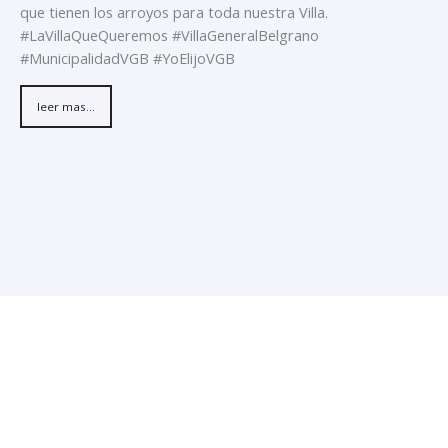
que tienen los arroyos para toda nuestra Villa.
#LaVillaQueQueremos #VillaGeneralBelgrano
#MunicipalidadVGB #YoElijoVGB
leer mas...
Estamos haciendo juntos «La Villa que Queremos»