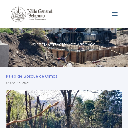
Ir
MEN
al
contenido
PRIN
SISTEMATIZACION DE ARROYOS
Raleo de Bosque de Olmos
enero 27, 2021