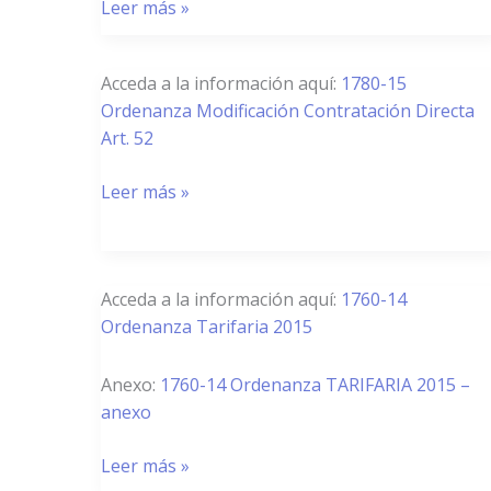
de
Leer más »
Erratas
Presupuesto
1780/15
Acceda a la información aquí:
1780-15
2015
–
Ordenanza Modificación Contratación Directa
Modificación
Art. 52
Artículo
52
Leer más »
Contratación
Directa
1760/14
Acceda a la información aquí:
1760-14
–
Ordenanza Tarifaria 2015
Tarifaria
2015
Anexo:
1760-14 Ordenanza TARIFARIA 2015 –
anexo
Leer más »