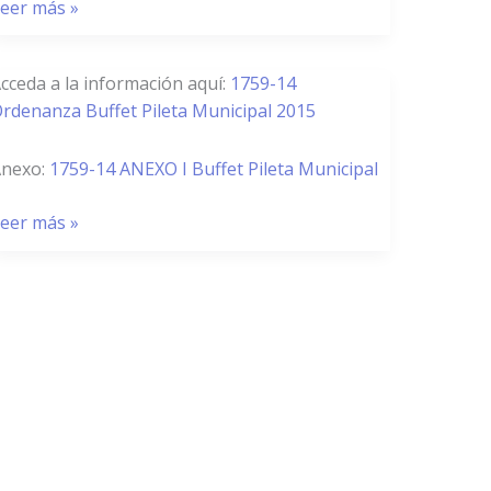
resupuesto
eer más »
015
759/14
cceda a la información aquí:
1759-14
rdenanza Buffet Pileta Municipal 2015
uffet
ileta
nexo:
1759-14 ANEXO I Buffet Pileta Municipal
unicipal
015
eer más »