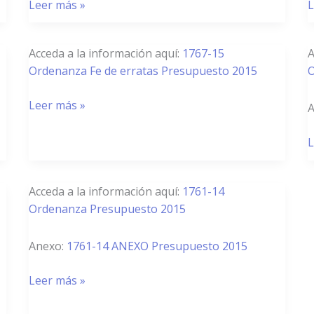
de
Leer más »
P
L
Presupuesto
2
1767/15
1
Acceda a la información aquí:
1767-15
A
–
–
Ordenanza Fe de erratas Presupuesto 2015
O
Fe
B
de
Leer más »
P
A
Erratas
M
de
2
L
Presupuesto
2015
1761/14
Acceda a la información aquí:
1761-14
–
Ordenanza Presupuesto 2015
Presupuesto
2015
Anexo:
1761-14 ANEXO Presupuesto 2015
Leer más »