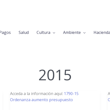
Pagos
Salud
Cultura
Ambiente
Haciend
2015
1790/15
1
Acceda a la información aquí:
1790-15
A
–
–
Ordenanza aumento presupuesto
O
Aumento
M