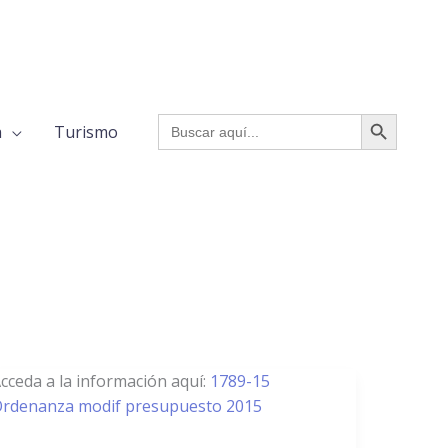
BOTÓN DE BÚSQUED
Buscar:
a
Turismo
789/15
cceda a la información aquí:
1789-15
rdenanza modif presupuesto 2015
odificación