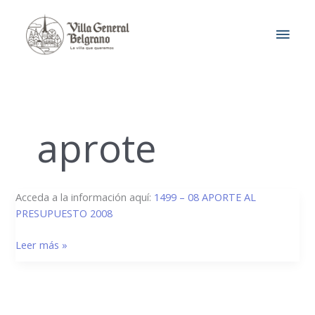
Ir
MEN
al
contenido
PRIN
aprote
1499/08
Acceda a la información aquí:
1499 – 08 APORTE AL
–
PRESUPUESTO 2008
Aporte
Leer más »
al
Presupuesto
2008