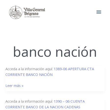
Ir
MEN
al
contenido
PRIN
banco nación
1389/06
Acceda a la información aquí:
1389-06 APERTURA CTA
–
CORRIENTE BANCO NACIÓN
Apertura
Leer más »
Cuenta
Corriente
Banco
1390/06
Acceda a la información aquí:
1390 – 06 CUENTA
de
–
CORRIENTE BANCO DE LA NACION CADENAS
la