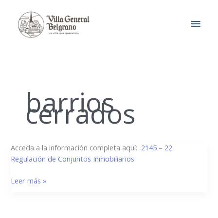
Ir
MEN
al
contenido
PRIN
barrios
cerrados
2145/22
Acceda a la información completa aquí:
2145 – 22
–
Regulación de Conjuntos Inmobiliarios
Regulación
Leer más »
Conjuntos
Inmobiliarios