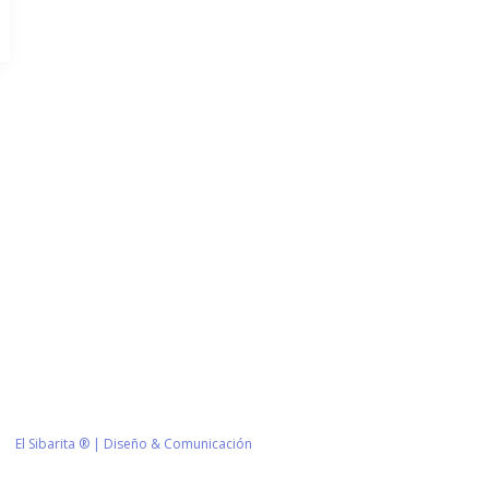
Información de Contacto
San Martín 43, Villa General Belg
Argentina
municipio@vgb.gov.ar
+54 3546 46-1333
1420/1216
El Sibarita ® | Diseño & Comunicación