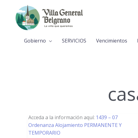
Ir
al
contenido
Gobierno
SERVICIOS
Vencimientos
cas
1439/07
Acceda a la información aquí:
1439 – 07
–
Ordenanza Alojamiento PERMANENTE Y
Casas
TEMPORARIO