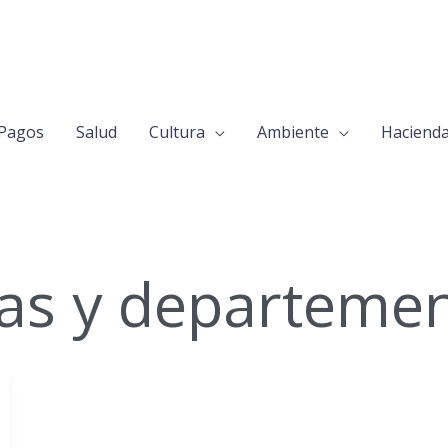
Pagos
Salud
Cultura
Ambiente
Haciend
as y departeme