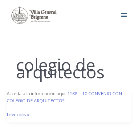
Ir
MEN
al
contenido
PRIN
colegio de
arquitectos
1588/10
Acceda a la información aquí:
1588 – 10 CONVENIO CON
–
COLEGIO DE ARQUITECTOS
Convenio
Leer más »
con
Colegio
de
Arquitectos