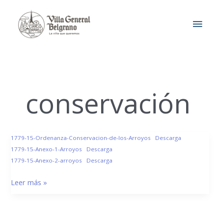
Ir
MEN
al
contenido
PRIN
conservación
1779/15
1779-15-Ordenanza-Conservacion-de-los-Arroyos
Descarga
–
1779-15-Anexo-1-Arroyos
Descarga
Conservación
1779-15-Anexo-2-arroyos
Descarga
de
Leer más »
los
Arroyos