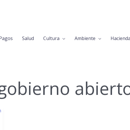
Pagos
Salud
Cultura
Ambiente
Haciend
gobierno abiert
n