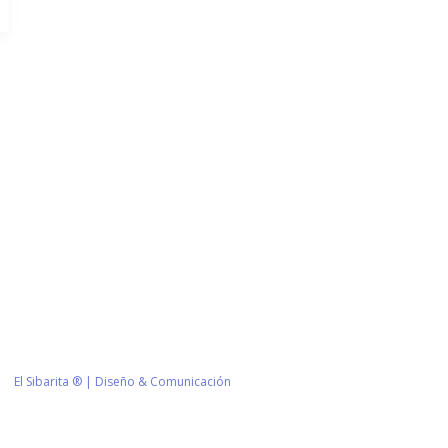
Información de Contacto
San Martín 43, Villa General Belg
Argentina
municipio@vgb.gov.ar
+54 3546 46-1333
1420/1216
El Sibarita ® | Diseño & Comunicación