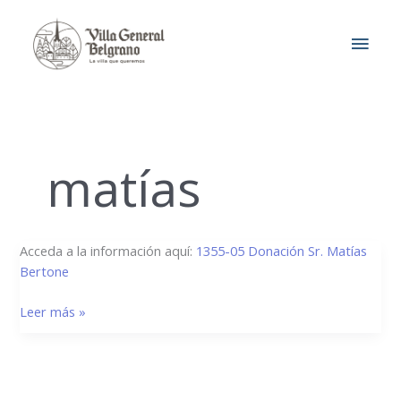
Ir
MEN
al
contenido
PRIN
matías
1355/05
Acceda a la información aquí:
1355-05 Donación Sr. Matías
–
Bertone
Donación
Leer más »
Matías
Bertone