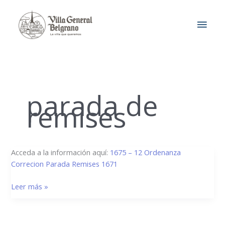
Ir
MEN
al
contenido
PRIN
parada de
remises
1675/12
Acceda a la información aquí:
1675 – 12 Ordenanza
–
Correcion Parada Remises 1671
Corrección
Leer más »
Parada
Remises