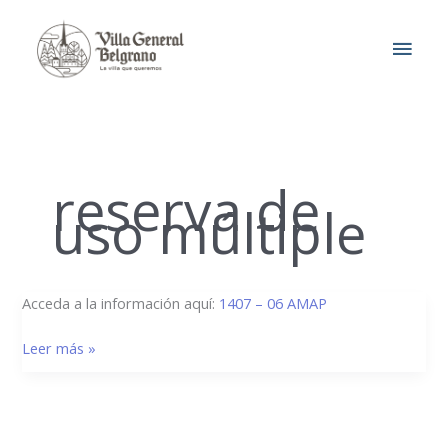
Ir
MEN
al
contenido
PRIN
reserva de
uso múltiple
1407/06
Acceda a la información aquí:
1407 – 06 AMAP
–
Leer más »
AMAP
–
Reserva
de
Uso