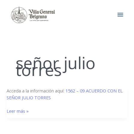
Ir
MEN
al
contenido
PRIN
señor julio
torres
1562/09
Acceda a la información aquí:
1562 – 09 ACUERDO CON EL
–
SEÑOR JULIO TORRES
Acuerdo
Leer más »
con
el
señor
Julio