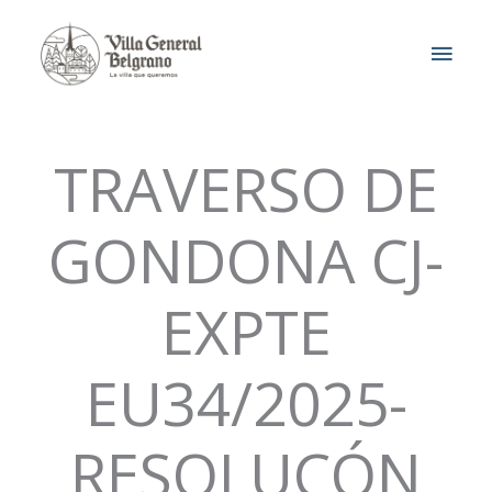
Ir
MEN
al
contenido
PRIN
TRAVERSO DE
GONDONA CJ-
EXPTE
EU34/2025-
RESOLUCÓN