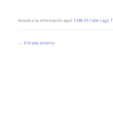
Acceda a la información aquí:
1348-05 Calle Lago T
←
Entrada anterior
Estamos haciendo juntos «La Villa que Queremos»
Facebook-
Instagram
Youtube