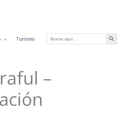
BOTÓN DE BÚSQUED
Buscar:
a
Turismo
raful –
cación