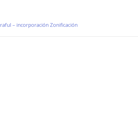
raful – incorporación Zonificación
Información de Contacto
San Martín 43, Villa General Belg
Argentina
municipio@vgb.gov.ar
+54 3546 46-1333
1420/1216