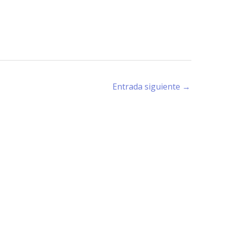
Entrada siguiente
→
rano (X5194) - Córdoba -