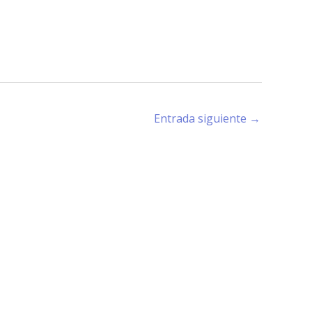
Entrada siguiente
→
rano (X5194) - Córdoba -