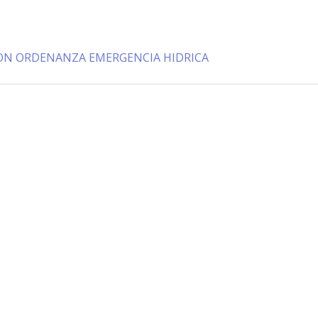
ION ORDENANZA EMERGENCIA HIDRICA
Información de Contacto
San Martín 43, Villa General Belg
Argentina
municipio@vgb.gov.ar
+54 3546 46-1333
1420/1216