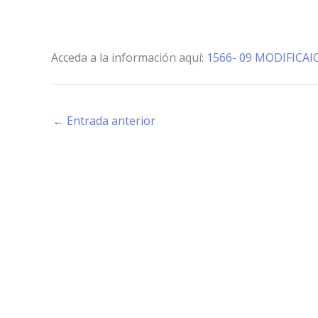
Acceda a la información aquí:
1566- 09 MODIFICA
←
Entrada anterior
Estamos haciendo juntos «La Villa que Queremos»
Facebook-
Instagram
Youtube