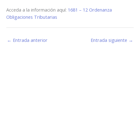
Acceda a la información aquí:
1681 – 12 Ordenanza
Obligaciones Tributarias
←
Entrada anterior
Entrada siguiente
→
Estamos haciendo juntos «La Villa que Queremos»
Facebook-
Instagram
Youtube
f