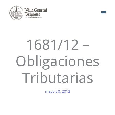
Ir
MEN
al
contenido
PRIN
1681/12 –
Obligaciones
Tributarias
mayo 30, 2012