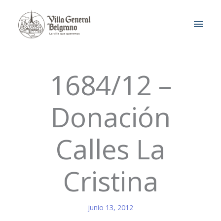
Ir
MEN
al
contenido
PRIN
1684/12 –
Donación
Calles La
Cristina
junio 13, 2012