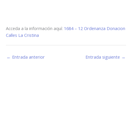
Acceda a la información aquí:
1684 – 12 Ordenanza Donacion
Calles La Cristina
←
Entrada anterior
Entrada siguiente
→
Estamos haciendo juntos «La Villa que Queremos»