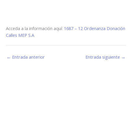
Acceda a la información aquí:
1687 – 12 Ordenanza Donación
Calles MEP S.A
←
Entrada anterior
Entrada siguiente
→
Estamos haciendo juntos «La Villa que Queremos»