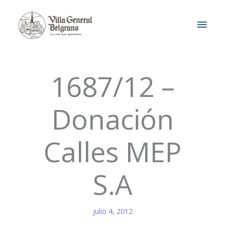
Ir
MEN
al
contenido
PRIN
1687/12 –
Donación
Calles MEP
S.A
julio 4, 2012