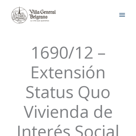
Ir
MEN
al
contenido
PRIN
1690/12 –
Extensión
Status Quo
Vivienda de
Interés Social