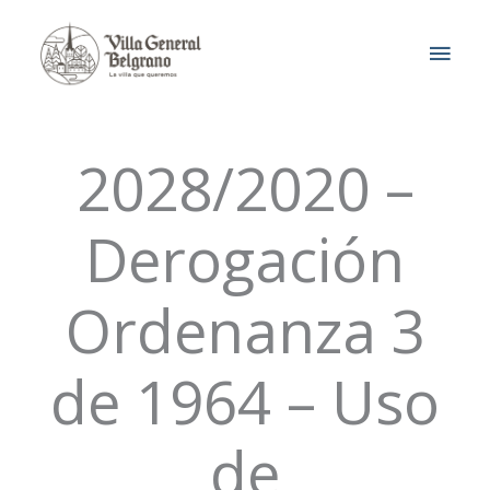
Ir
MEN
al
contenido
PRIN
2028/2020 –
Derogación
Ordenanza 3
de 1964 – Uso
de